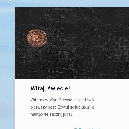
Witaj, świecie!
Witamy w WordPressie. To jest twój
pierwszy post. Edytuj go lub usuń, a
następnie zacznij pisać!