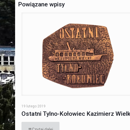
Powiązane wpisy
19 lutego 2019
Ostatni Tylno-Kołowiec Kazimierz Wielk
Czytaj dalej